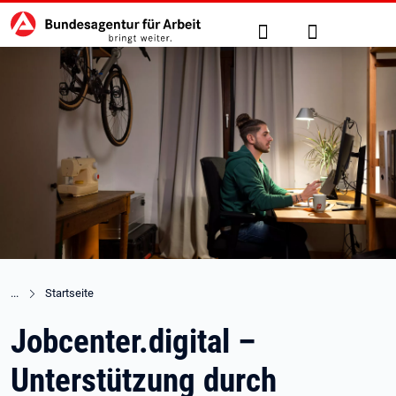
Hauptnavigation
zu den Hauptinhalten springen
Suche
Anmelden
Startseite
Jobcenter.digital –
Unterstützung durch