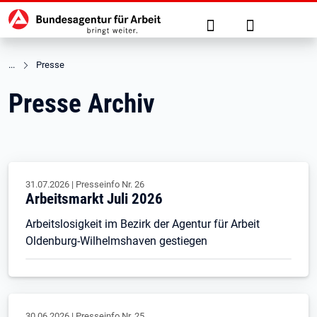
Hauptnavigation
zu den Hauptinhalten springen
Suche
Anmelden
Presse
Presse Archiv
31.07.2026
|
Presseinfo Nr.
26
Arbeitsmarkt Juli 2026
Arbeitslosigkeit im Bezirk der Agentur für Arbeit
Oldenburg-Wilhelmshaven gestiegen
30.06.2026
|
Presseinfo Nr.
25