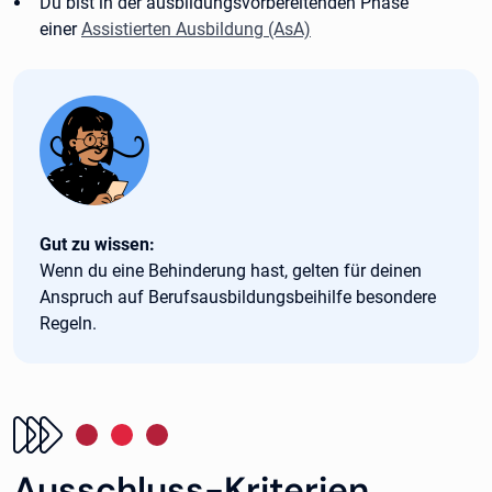
Du bist in der ausbildungsvorbereitenden Phase
einer
Assistierten Ausbildung (AsA)
Tipp:
Gut zu wissen:
Wenn du eine Behinderung hast, gelten für deinen
Anspruch auf Berufsausbildungsbeihilfe besondere
Regeln.
Ausschluss-Kriterien