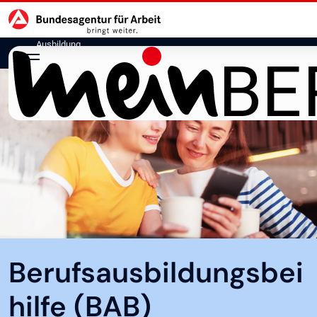
Hauptnavigation
zu den Hauptinhalten springen
Ausbildung
Berufsausbildungsbei
hilfe (BAB)