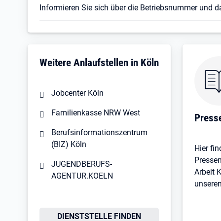
Informieren Sie sich über die Betriebsnummer und d
Weitere Anlaufstellen in Köln
Jobcenter Köln
Familienkasse NRW West
Press
Berufsinformationszentrum
(BIZ) Köln
Hier fin
Pressem
JUGENDBERUFS­
Arbeit 
AGENTUR.KOELN
unsere
Öffnet in neuem Tab
DIENSTSTELLE FINDEN