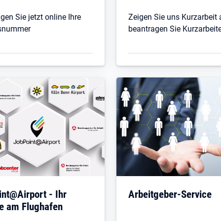
gen Sie jetzt online Ihre
Zeigen Sie uns Kurzarbeit
bsnummer
beantragen Sie Kurzarbeit
 in neuem Tab
Öffnet in neuem Tab
nt@Airport - Ihr
Arbeitgeber-Service
ce am Flughafen