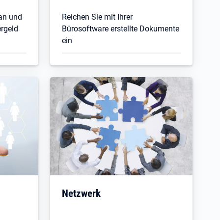
 an und
Reichen Sie mit Ihrer
ergeld
Bürosoftware erstellte Dokumente
ein
Öffnet in neuem Tab
Netzwerk