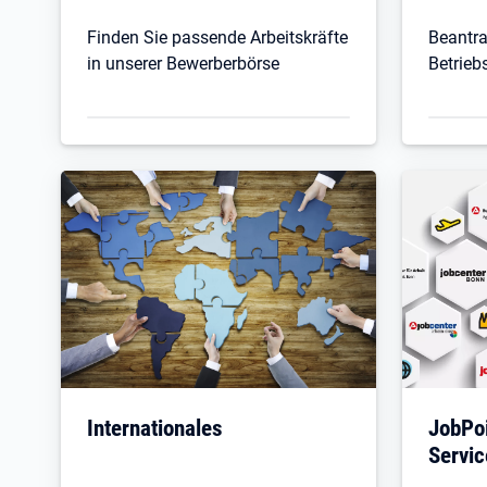
Finden Sie passende Arbeitskräfte
Beantra
in unserer Bewerberbörse
Betrie
Öffnet in neuem Tab
Öffnet
Internationales
JobPoi
Servi