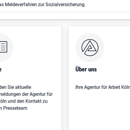
as Meldeverfahren zur Sozialversicherung.
Öffnet in neuem Tab
e
Über uns
den Sie aktuelle
Ihre Agentur für Arbeit Köl
eldungen der Agentur für
Köln und den Kontakt zu
m Presseteam