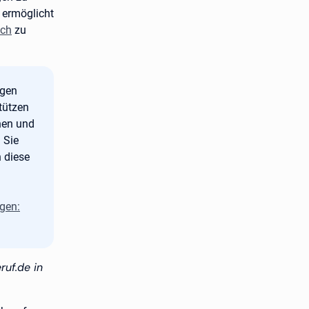
 ermöglicht
äch
zu
agen
stützen
nen und
 Sie
 diese
gen:
ruf.de in