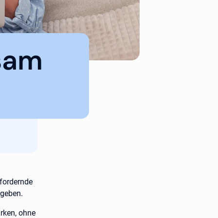
sam
sfordernde
 geben.
rken, ohne