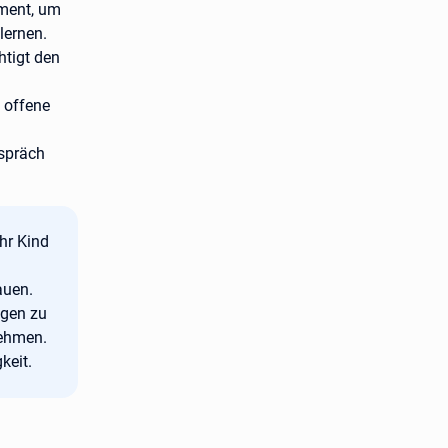
ument, um
lernen.
htigt den
 offene
spräch
hr Kind
auen.
ngen zu
nehmen.
keit.