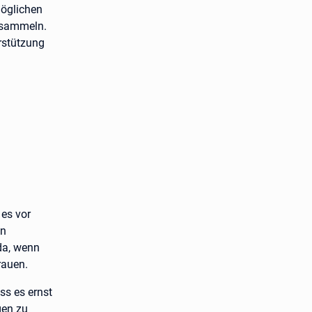
möglichen
 sammeln.
rstützung
es vor
en
 da, wenn
rauen.
ass es ernst
gen zu