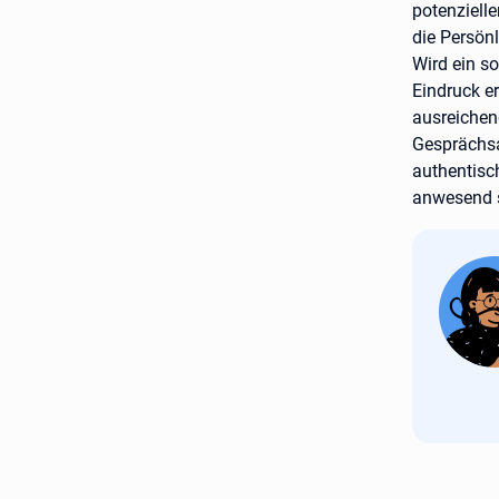
potenziell
die Persönl
Wird ein so
Eindruck e
ausreichen
Gesprächsa
authentisc
anwesend 