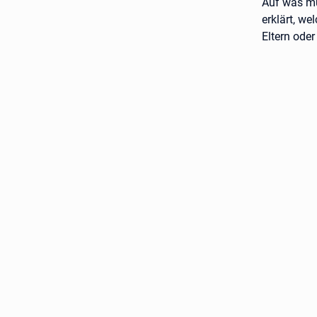
Auf was mü
erklärt, w
Eltern ode