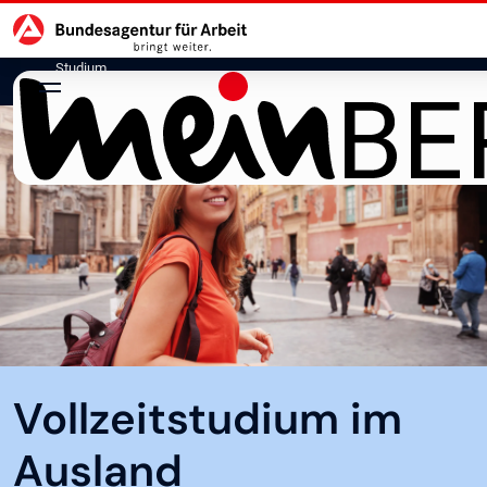
Hauptnavigation
zu den Hauptinhalten springen
Studium
Vollzeitstudium im
Ausland