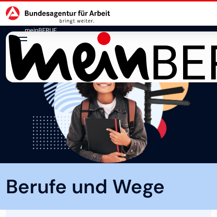
Hauptnavigation
zu den Hauptinhalten springen
meinBERUF
Berufe und Wege