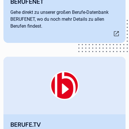
Öffnet in neuem Tab
BERUFENET
Gehe direkt zu unserer großen Berufe-Datenbank
BERUFENET, wo du noch mehr Details zu allen
Berufen findest.
Öffnet in neuem Tab
BERUFE.TV