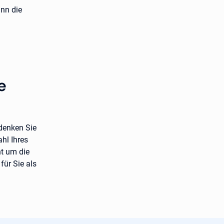
nn die
e
edenken Sie
hl Ihres
ht um die
für Sie als