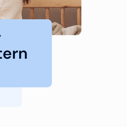
-
tern