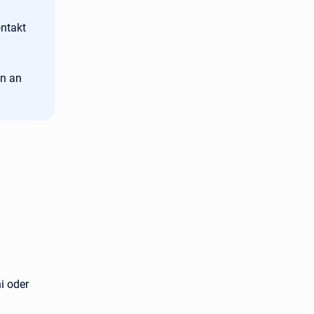
ntakt
nn an
i oder