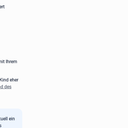
ert
mit Ihrem
 Kind eher
d des
uell ein
s