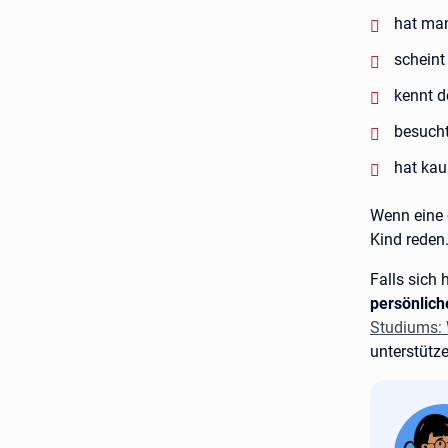
negativ
hat man
negativ
scheint
negativ
kennt d
negativ
besucht
negativ
hat ka
Wenn eine 
Kind reden.
Falls sich 
persönlich
Studiums: 
unterstütze