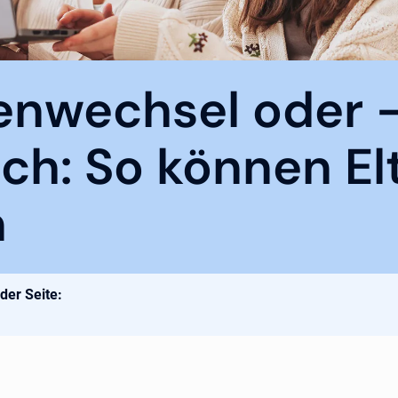
enwechsel oder 
ch: So können El
n
 der Seite: