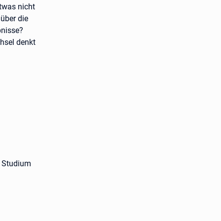
twas nicht
 über die
bnisse?
hsel denkt
m Studium