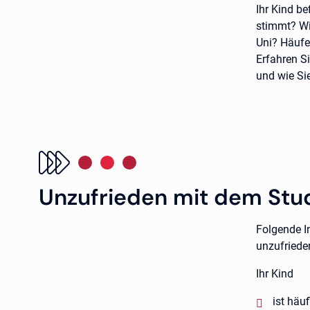
Ihr Kind b
stimmt? Wir
Uni? Häufe
Erfahren S
und wie Si
Unzufrieden mit dem Stu
Folgende I
unzufrieden
Ihr Kind
negativ
ist häu