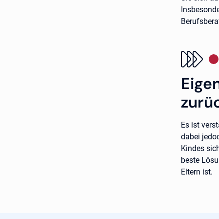
Insbesonde
Berufsberat
Eige
zurü
Es ist vers
dabei jedo
Kindes sic
beste Lösu
Eltern ist.