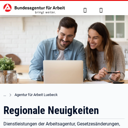
Hauptnavigation
zu den Hauptinhalten springen
Suche
Anmelden
Agentur für Arbeit Luebeck
Regionale Neuigkeiten
Dienstleistungen der Arbeitsagentur, Gesetzesänderungen,