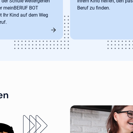
 der Schule weitergehen
Ihrem Kind helfen, den pa
Der meinBERUF BOT
Beruf zu finden.
et Ihr Kind auf dem Weg
uf.
en