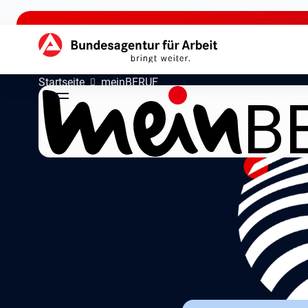
zu den Hauptinhalten springen
Hauptnavigation
Startseite
meinBERUF